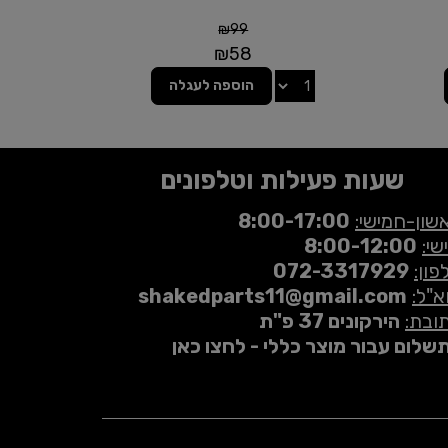
₪
99
₪
58
הוספה לעגלה
שעות פעילות וטלפונים
שון-חמישי:
8:00-17:00
שי:
8:00-12:00
פון:
072-3317929
א"ל:
shakedparts11@gmail.com
ובת:
הירקונים 37 פ"ת
שלום עבור מוצר כללי - לחצו כאן