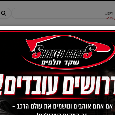
מנים ותוספים
ציוד, אביזרים ומוצרים לרכב
טרקטורונים -AM
11
מק"ט :
33370016
90
מחיר:
₪
52
מחיר מבצע:
₪