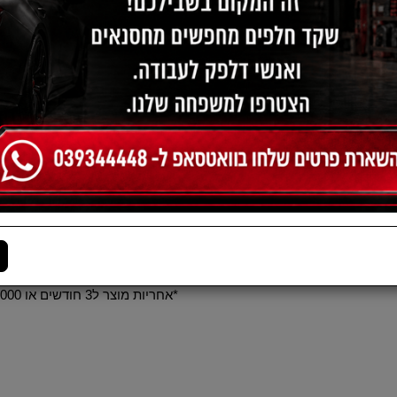
תיאור:
*טויוטה אבנסיס מ1998-2008
*טויוטה ראב 4 מ2001-2011
90915YZZE2
מוצר מקורי
*התמונה להמחשה בלבד
​*אחריות מוצר ל3 חודשים או 6000 קמ מתאריך הרכישה