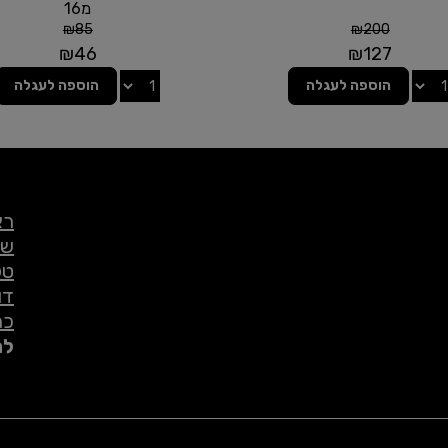
מ16
₪
85
₪
200
₪
46
₪
127
הוספה לעגלה
הוספה לעגלה
רא
שי
טל
דו
כת
לת