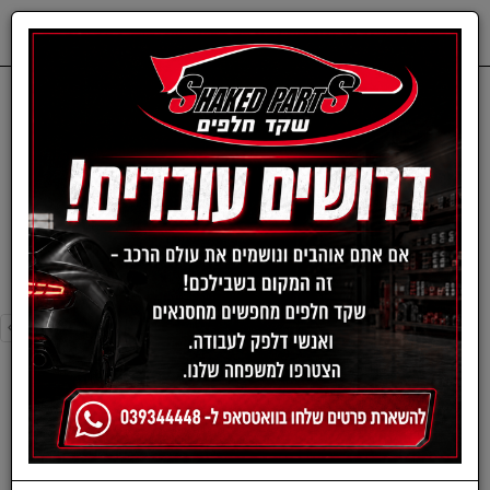
0
דף בית
חלפים מכנים
SUZUKI
פלגים-סוזוקי
פלגים-סוזוקי
›
»
«
‹
סינון ומיון ›
›
»
«
‹