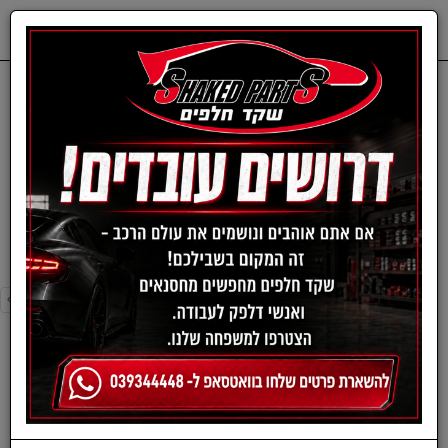
0
דף בית
חלפים מכנים
VOLKSWAGEN
צלחות בלם-פולקסווגן
צלחות בלם-פולקסווגן
›
»
«
‹
סינון ומיון ›
›
»
«
‹