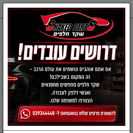
0
דף בית
חלפים מכנים
SKODA
פלגים-סקודה
פלגים-סקודה
›
»
«
‹
סינון ומיון ›
›
»
«
‹