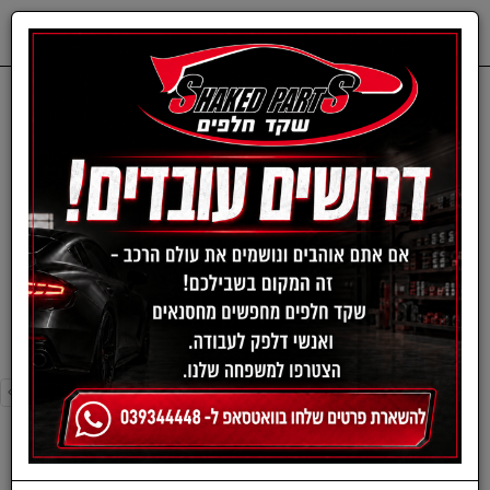
0
דף בית
חלפים מכנים
CITROEN & PEUGEOT
פילטר מזגן - סיטרואן & פיג'ו
פילטר מזגן - סיטרואן &
פיג'ו
›
»
«
‹
סינון ומיון ›
›
»
«
‹