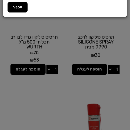
סגור
תרסיס סיליקון לרכב
תרסיס סיליקון גריז לבן רב
SILICONE SPRAY
תכליתי 500 מ"ל
9990 מבית
WURTH
SENFINECO
₪
70
₪
30
₪
53
הוספה לעגלה
הוספה לעגלה