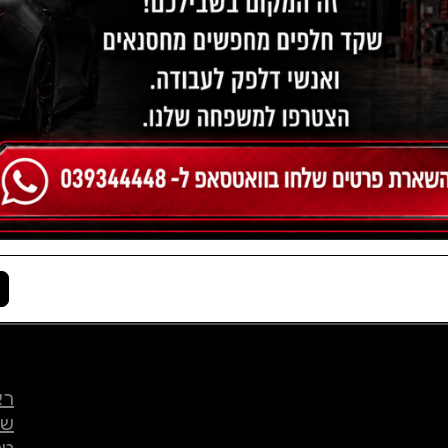
רא
שי