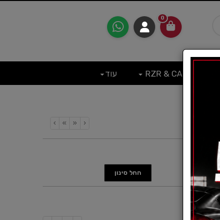
0
RZR & CAN
עוד
›
»
«
‹