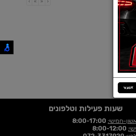
›
»
«
‹
סגור
שעות פעילות וטלפונים
שון-חמישי:
8:00-17:00
שי:
8:00-12:00