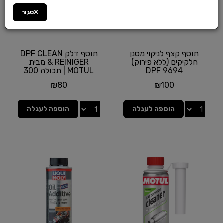
סגור
תוסף קצף לניקוי מסנן
תוסף דלק DPF CLEAN
חלקיקים (ללא פירוק)
& REINIGER מבית
DPF 9694
MOTUL | תכולה 300
מ"ל
₪
80
₪
100
הוספה לעגלה
הוספה לעגלה