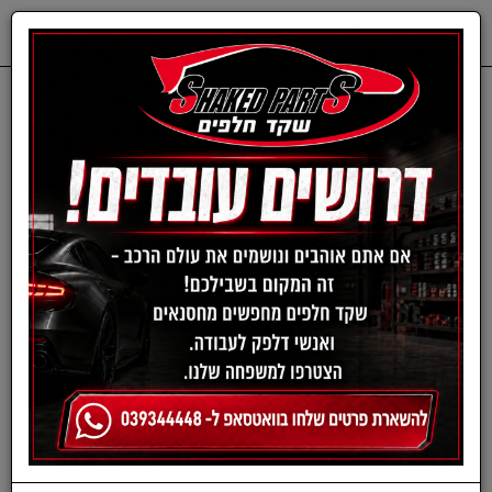
0
דף בית
שמנים ותוספים
תוספים
תוספי ממיר/DPF
תוספי ממיר/DPF
›
»
«
‹
(current)
1
סינון ומיון ›