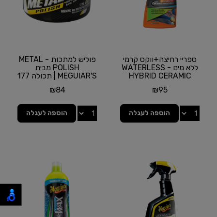
ספריי רחיצה+ווקס קרמי
פוליש למתכות - METAL
ללא מים - WATERLESS
POLISH מבית
HYBRID CERAMIC
MEGUIAR'S | תכולה 177
WASH&WAX מבית
מ"ל
₪
84
₪
95
MEGUIAR'S...
הוספה לעגלה
הוספה לעגלה