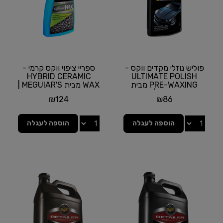
פוליש נוזלי מקדים ווקס -
ספריי ציפוי ווקס קרמי -
HYBRID CERAMIC
ULTIMATE POLISH
PRE-WAXING מבית
WAX מבית MEGUIAR'S |
MEGUIAR'S | תכולה
תכולה 768 מ"ל
₪
124
₪
86
473...
הוספה לעגלה
הוספה לעגלה