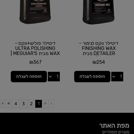
דיטיילר ווקס לגימור -
דיטיילר פוליש+ווקס -
ULTRA POLISHING
FINISHING WAX
DETAILER מבית
WAX מבית MEGUIAR'S |
MEGUIAR'S | גלון 1 ליטר
גלון 1 ליטר
₪
367
₪
254
הוספה לעגלה
הוספה לעגלה
›
»
«
‹
(current)
4
3
2
1
מפת האתר
מוצרים פופולריים