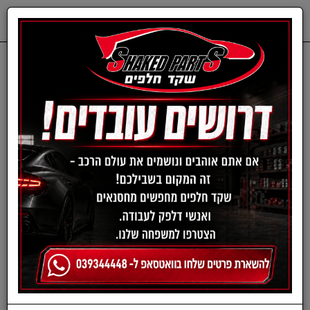
0
דף בית
ציוד, אביזרים ומוצרים לרכב
פוליש ווקס
פוליש ווקס
›
»
«
‹
(current)
4
3
2
1
סינון ומיון ›