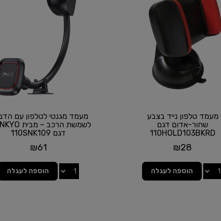
מעמד טלפון נייד בצבע
מעמד מגנטי לטלפון עם הדב
שחור-אדום דגם
110HOLD103BKRD
דגם 110SNK109
₪
61
₪
28
הוספה לעגלה
הוספה לעגלה