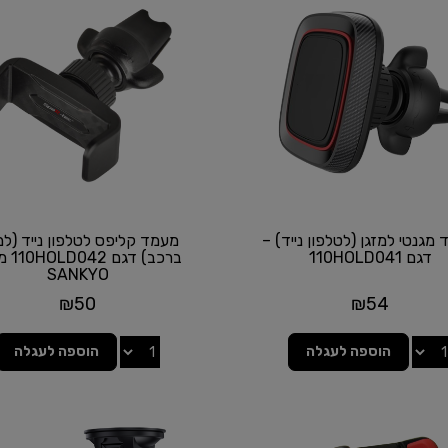
מגנטי למזגן (לטלפון נייד) –
מעמד קליפס לטלפון נייד (למ
דגם 110HOLD041
ברכב) דג
SANKYO
₪
50
₪
54
הוספה לעגלה
הוספה לעגלה