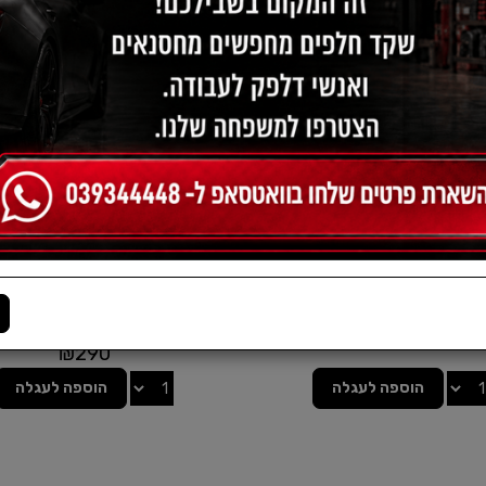
עמד טלפון נייד לקטנועים
מעמד טלפון נייד לקטנועים
ואופנועים דגם M8SP מבית
ואופנועים בעל 3 אפשרויו
KEWIG
דגם yf285
₪
365
₪
120
₪
290
הוספה לעגלה
הוספה לעגלה