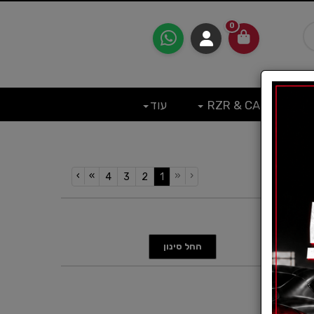
0
RZR & CAN
עוד
›
»
«
‹
(current)
4
3
2
1