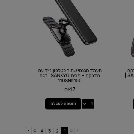
קה
מעמד מגנטי שחור לטלפון נייד עם
לשמשת הרכב – מבית SANKYO |
הדבקה – מבית SANKYO | דגם
110SNK150
₪
47
הוספה לעגלה
›
»
«
‹
(current)
4
3
2
1