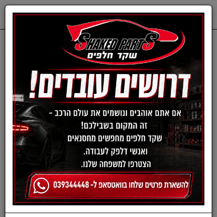
0
דף בית
ציוד, אביזרים ומוצרים לרכב
תרסיסים לרכב
תרסיסי סקאי
תרסיסי סקאי
›
»
«
‹
(current)
1
מגוון תרסיסי סקאי מכל הסוגים, המותגים והחברות. תוכלו למצוא אצלנו בשקד
חלפים כל תרסיס שתצטרכו לכל מטרה!
סינון ומיון ›