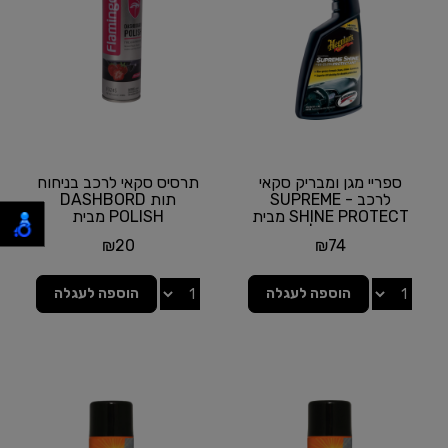
ספריי מגן ומבריק סקאי
תרסיס סקאי לרכב בניחוח
לרכב - SUPREME
תות DASHBORD
SHINE PROTECT מבית
POLISH מבית
MEGUIAR'S | תכולה
FLAMINGO
₪
20
₪
74
473...
הוספה לעגלה
הוספה לעגלה