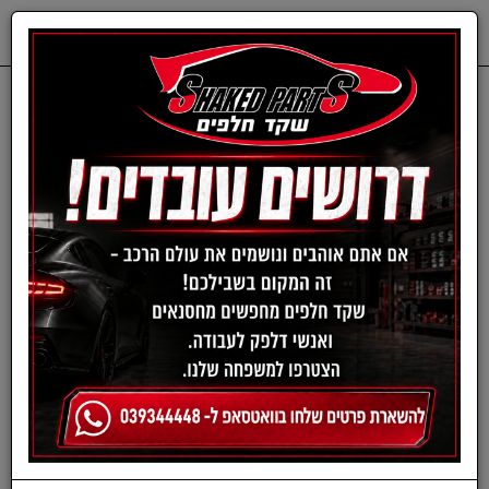
0
דף בית
חלפים מכנים
FORD
פלגים-פורד
פלגים-פורד
›
»
«
‹
(current)
1
סינון ומיון ›