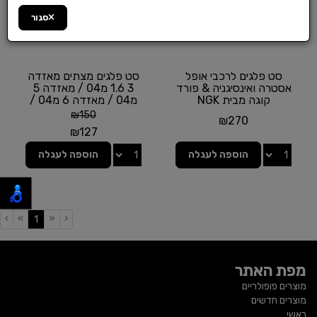
סגור
סט פלגים לרכבי אופל
סט פלגים מצתים מאזדה
אסטרה ואינסיגניה & פורד
3 1.6 מ04 / מאזדה 5
קוגה מבית NGK
מ04 / מאזדה 6 מ04 /
פורד מונדאו מ01
₪
150
₪
270
₪
127
הוספה לעגלה
הוספה לעגלה
›
»
«
‹
(current)
1
מפת האתר
מוצרים פופולריים
מוצרים חדשים
ראשי