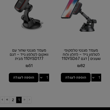
מעמד מגנטי טלסקופי
מעמד מגנטי שחור עם
לטלפון נייד – לחלון ולוח
וואקום לטלפון נייד – דגם
שעונים | דגם 110YSD67
110YSD177 מבית
מבית SANKYO
SANKYO
₪
51
₪
82
הוספה לעגלה
הוספה לעגלה
›
»
«
‹
(current)
2
1