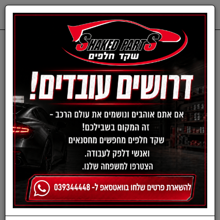
0
דף בית
ציוד, אביזרים ומוצרים לרכב
אביזרי סלולר
מעמדים לטלפון נייד
מעמדים לטלפון נייד
›
»
«
‹
(current)
2
1
מגוון רחב של מעמדים לטלפון הנייד מכל הסוגים, הגדלים והמותגים שתוכלו
למצוא.
סינון ומיון ›