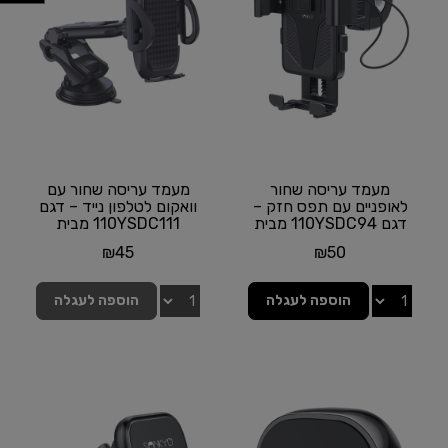
מעמד עריסה שחור
מעמד עריסה שחור עם
לאופניים עם תפס חזק –
וואקום לטלפון נייד – דגם
דגם 110YSDC94 מבית
110YSDC111 מבית
SANKYO
SANKYO
אזל המלאי
₪
45
₪
50
הוספה לעגלה
הוספה לעגלה