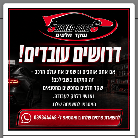
0
דף בית
שמנים ותוספים
שמנים
שמני מנוע לרכב
שמני מנוע לרכב
›
»
«
‹
(current)
5
4
3
2
1
סינון ומיון ›