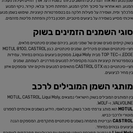
שמן מנוע הוא אחד המרכיבים החשובים ביותר בשמירה על אורך החיים ויעילות פעולת
המנוע. הוא אחראי על סיכוך חלקי המנוע, הפחתת חיכוך ובלאי, קירור, ניקוי המנוע
מלכלוך ופיח, ושמירה על פעילות חלקה גם בטמפרטורות קיצוניות. שימוש בשמן מנוע
איכותי מסייע בשמירה על ביצועים מיטביים, חסכון בדלק והפחתת פליטות מזהמים.
סוגי השמנים הזמינים בשוק
בשוק קיימים סוגים שונים של שמני מנוע, ביניהם שמנים סינתטיים מלאים,
חצי-סינתטיים ושמנים מינרליים. שמנים סינתטיים, כגון MOTUL 8100, CASTROL
EDGE, ו-TOP TEC מבית Liqui Moly, מספקים ביצועים גבוהים במיוחד, עמידות
בטמפרטורות קיצוניות והגנה מקסימלית למנועים מודרניים. לעומתם, שמנים
חצי-סינתטיים כמו CASTROL GTX מתאימים למנועים ותיקים יותר ומספקים איזון
בין מחיר לביצועים.
מותגי השמן המובילים לרכב
בין המותגים המובילים בשוק הישראלי נמצאים MOTUL, CASTROL, Liqui Moly,
VALVOLINE, ו-WOLF.
MOTUL
הוא מותג צרפתי מוכר בשוק הבינלאומי, הידוע בשמנים איכותיים לספורט
מוטורי ולרכבי כביש.
CASTROL
הבריטית מתמחה בשמנים סינתטיים מתקדמים, המספקים הגנה
וביצועים גבוהים במיוחד.
Liqui Moly
מגרמניה מפורסם בשמני פרימיום עם טכנולוגיות מתקדמות לשמירת