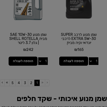
שמן מנוע לרכב SUPER
שמן מנוע SAE 10W-30
EXTRA 5W-30 לרכבי
מבית SHELL ROTELLA
יונדאי וקיה מבית
| גלון 3.7 ליטר
GENUINE PARTS | גלון
₪
242
₪
165
4...
הוספה לעגלה
הוספה לעגלה
›
»
«
‹
(current)
5
4
3
2
1
שמן מנוע איכותי - שקד חלפים