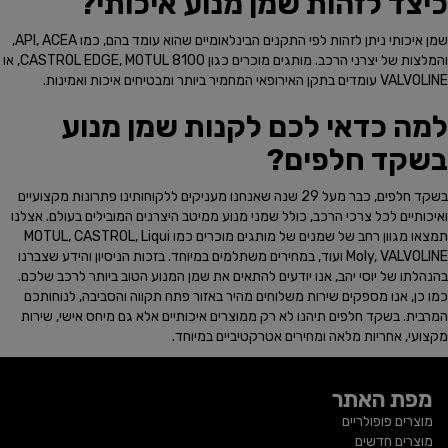
כיצד לזהות שמן מנוע איכותי?
שמן איכותי ניתן לזהות לפי התקנים הבינלאומיים שהוא עומד בהם, כמו API, ACEA,
והמלצות של יצרני הרכב. מותגים מוכרים כגון CASTROL EDGE, MOTUL 8100, או
VALVOLINE עומדים בתקן האירופאי המחמיר ביותר ומבטיחים איכות ואמינות.
למה כדאי לכם לקנות שמן מנוע
בשקד חלפים?
בשקד חלפים, כבר מעל 29 שנה שאנחנו מעניקים ללקוחותינו פתרונות מקצועיים
ואיכותיים לכל צרכי הרכב, כולל שמני מנוע ממיטב היצרנים המובילים בעולם. אצלנו
תמצאו מגוון רחב של שמנים של מותגים מוכרים כמו MOTUL, CASTROL, Liqui
Moly, VALVOLINE ועוד, במחירים משתלמים במיוחד. בזכות הניסיון והידע שצברנו
בהנהלתו של יוסי יהב, אנו יודעים להתאים את שמן המנוע הטוב ביותר לרכב שלכם.
כמו כן, אנו מספקים שירות משלוחים מהיר באזור פתח תקווה והסביבה, לנוחותכם
המרבית. בשקד חלפים תיהנו לא רק ממוצרים איכותיים אלא גם מיחס אישי, שירות
מקצועי, אחריות מלאה ומחירים אטרקטיביים במיוחד.
מפת האתר
מוצרים פופולריים
מוצרים חדשים