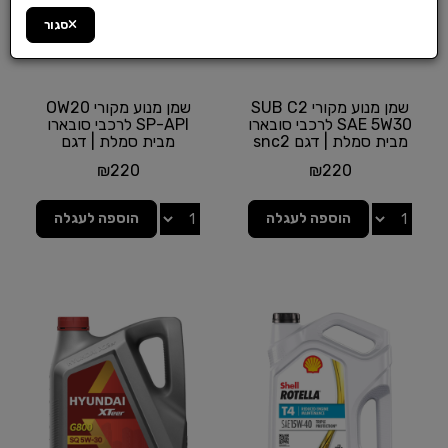
סגור
שמן מנוע מקורי SUB C2
שמן מנוע מקורי OW20
SAE 5W30 לרכבי סובארו
SP-API לרכבי סובארו
מבית סמלת | דגם snc2
מבית סמלת | דגם
apzw0205
₪
220
₪
220
הוספה לעגלה
הוספה לעגלה