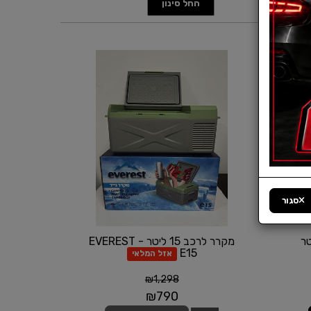
סגור
מקרר לרכב 15 ליטר - EVEREST
E15
אזל המלאי
₪
1,298
₪
790