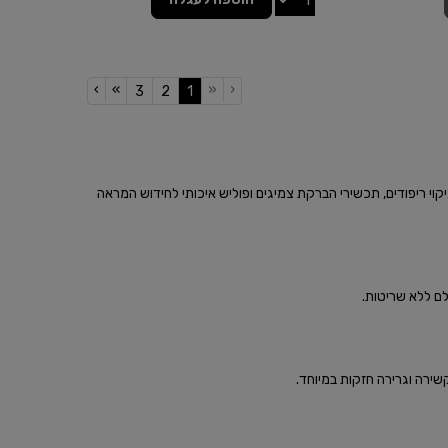
›
»
«
‹
(current)
3
2
1
יקוי ריפודים, תכשירי הברקת צמיגים ופוליש איכותי לחידוש המראה
שלם ללא שריטות.
שירה וגרירה חזקות במיוחד.