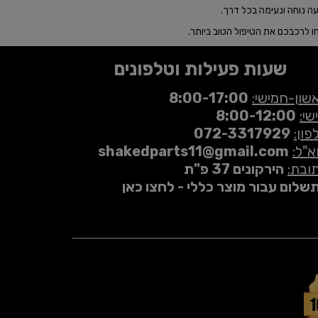
יעה נוחה ונעימה בכל דרך.
ו לרכבכם את הטיפול הטוב ביותר.
שעות פעילות וטלפונים
שון-חמישי:
8:00-17:00
שי:
8:00-12:00
פון:
072-3317929
א"ל:
shakedparts11@gmail.com
ובת:
הירקונים 37 פ"ת
שלום עבור מוצר כללי - לחצו כאן