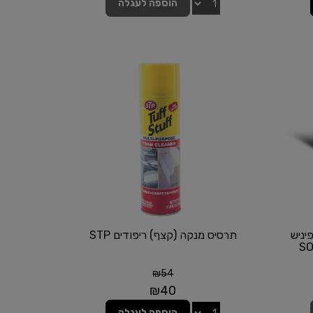
הוספה לעגלה
יניש
תרסיס מנקה (קצף) ריפודים STP
₪
54
₪
40
הוספה לעגלה