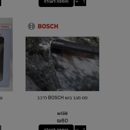
הוספה לעגלה
סט מגב בוש BOSCH לרכב
ער
₪
138
₪
80
הוספה לעגלה