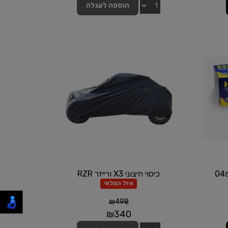
הוספה לעגלה
סט דיסקיות בלם מזד 3 קד מ04
כיסוי חיצוני X3 ורייזר RZR
אזל המלאי
₪
498
₪
340