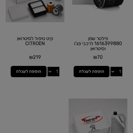
פילטר שמן
קיט טיפול לסיטרואן
1616399880 לרכבי פג'ו
CITROEN
וסיטרואן
₪
219
₪
70
הוספה לעגלה
הוספה לעגלה