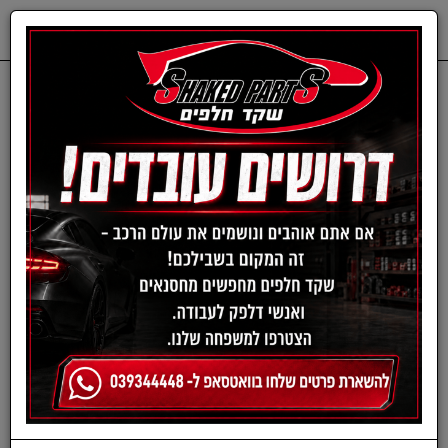
0
דף בית
חלפים מכנים
CITROEN & PEUGEOT
CITROEN & PEUGEOT
›
»
«
‹
(current)
1
סינון ומיון ›