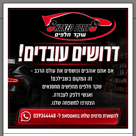
0
דף בית
חלפים מכנים
FORD
רפידות בלם - פורד
רפידות בלם - פורד
›
»
«
‹
(current)
1
סינון ומיון ›