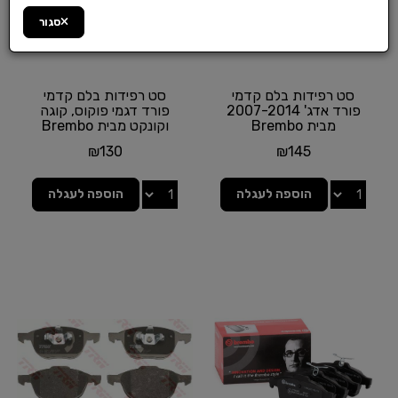
סגור
סט רפידות בלם קדמי
סט רפידות בלם קדמי
פורד אדג' 2007-2014
פורד דגמי פוקוס, קוגה
מבית Brembo
וקונקט מבית Brembo
₪
130
₪
145
הוספה לעגלה
הוספה לעגלה