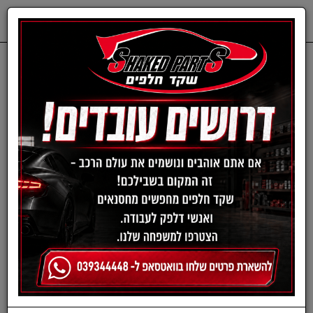
0
דף בית
חלפים מכנים
DODGE
פילטר מסנן שמן לג'יפ, דודג'
וקרייזלר מבית MOPAR |
דגם 68079744AC