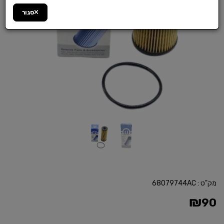
סגור
מק"ט :
68079744AC
₪
90