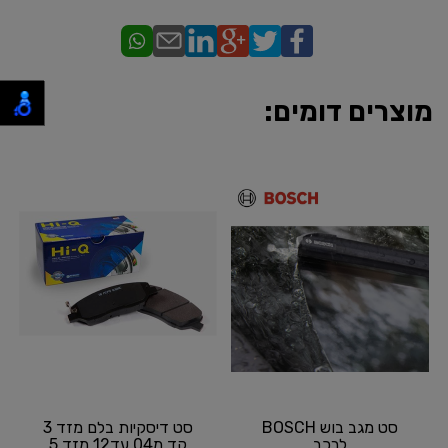
מוצרים דומים:
סט מגב בוש BOSCH
סט דיסקיות בלם מזד 3
לרכב
קד מ04 עד12 מזד 5