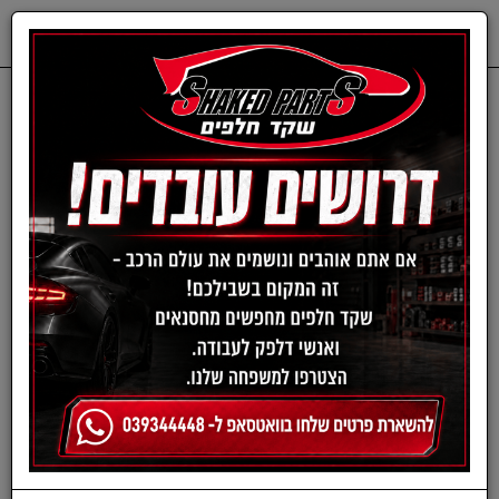
0
דף בית
חלפים מכנים
SUBARU
רפידות בלם - סובארו
סט רפידות בלם קדמי
לסובארו דגמי B3, אימפרזה,
פורסטר ולגאסי מבית HIQ