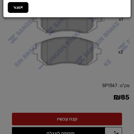
סגור
מק"ט :
SP1367
₪
85
הוספה לעגלה