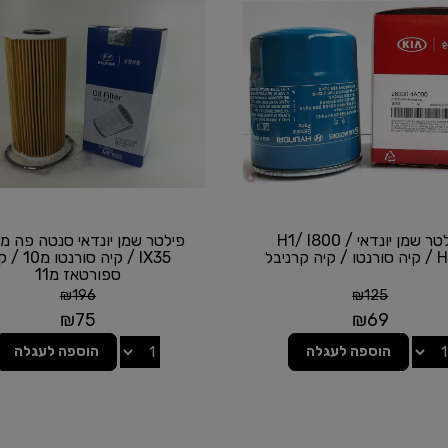
פילטר שמן יונדאי H1/ I800 /
ה קרניבל
IX35 / קיה סורנטו
ספורטאז מ11
₪
196
₪
125
₪
75
₪
69
הוספה לעגלה
הוספה לעגלה