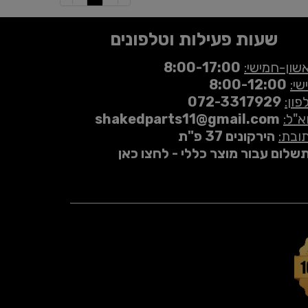
שעות פעילות וטלפונים
שון-חמישי:
8:00-17:00
שי:
8:00-12:00
פון:
072-3317929
א"ל:
shakedparts11@gmail.com
ובת:
הירקונים 37 פ"ת
שלום עבור מוצר כללי - לחצו כאן