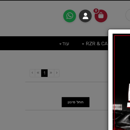
0
RZR & CAN
עוד
›
»
«
‹
(current)
1