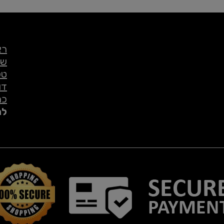
רא
שי
טל
דו
כת
לת