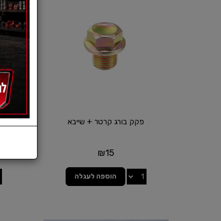
פקק בורג קרטר + שייבא
פרו
₪
15
הוספה לעגלה