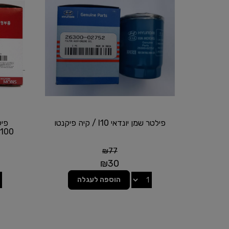
פילטר שמן יונדאי I10 / קיה פיקנטו
H100 / קיה סורנטו / קי
₪
77
₪
30
הוספה לעגלה