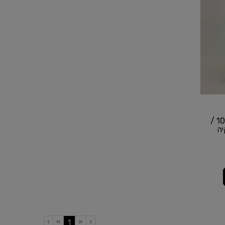
פילטר שמן יונדאי סנטה פה מ10 /
 מ10 / קיה
›
»
«
‹
(current)
1