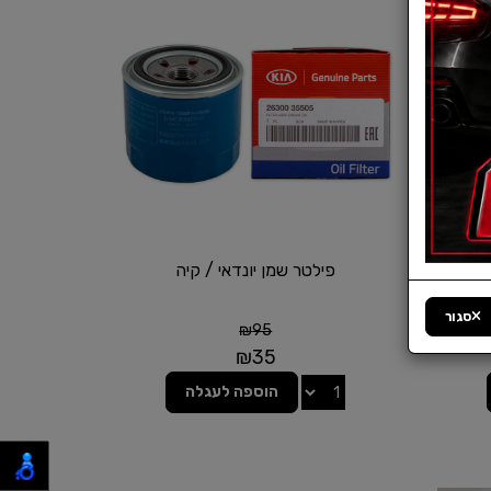
וע
פילטר שמן יונדאי / קיה
סגור
₪
95
₪
35
הוספה לעגלה