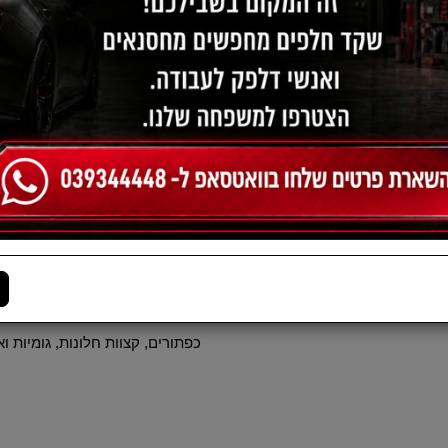
תיאור:
באנדל סט המורכב מספריי ניקוי
מקצועית לניקוי כללי של פנים 
בבאנדל תקבלו ספריי מנקה ג'אנט
אלומיניום, כרום, ציפוי מבריק או
כדי להמחיש את פעולת הניקוי בז
ללא צורך בשפשוף חזק. וכמובן ג
בגודל dium
גוף ארגונומי ונוח לאחיזה. מתאימ
כפתורים, קצוות חלונות, גומיות וא