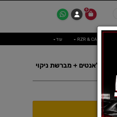
0
RZR & CAN
עוד
מנקה ג'אנטים + מברשת ניקוי