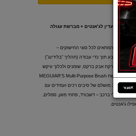
 עוצמתי ועדין לג'אנטים +
מב
רשת עגולה
וחוץ הרכב.
ים עוצמתי המתאים לכל סוגי החישוקים –
 מט. משנה צבע תוך כדי עבודה (תהליך "בלידינג")
מן אמת, מפרקת אבק ברקס, שומנים ולכלוך עיקש
ם את ה
מ
ברשת MEGUIAR'S Multi-Purpose Brush
Me (קוטר 35 מ"מ) המציעה שילוב מושלם של סיבים רכים ועמידים עם
סגור
ה לניקוי כללי ברכב – דשבורד, פתחי מזגן, סמלים,
פילו ג'אנטים.