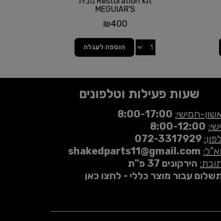
Restoration Kit מבית
MEGUIAR'S
₪
400
הוספה לעגלה
שעות פעילות וטלפונים
שון-חמישי:
8:00-17:00
שי:
8:00-12:00
פון:
072-3317929
א"ל:
shakedparts11@gmail.com
ובת:
הירקונים 37 פ"ת
שלום עבור מוצר כללי - לחצו כאן