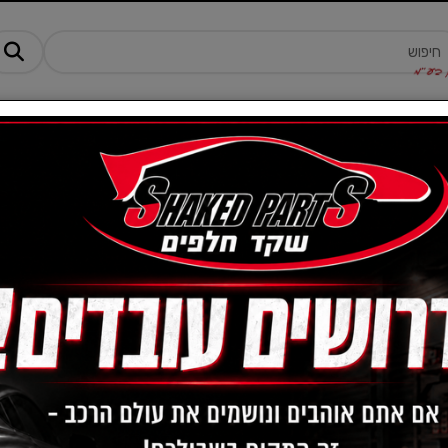
מנים ותוספים
ציוד, אביזרים ומוצרים לרכב
טרקטורונים -AM
באנדל סט - ספריי 
עגולה 35 ס"מ
מק"ט :
Z9FUS25LBV
₪
128
אזל המלאי
הודיעו לי כשחוזר למלאי