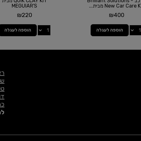
הרכב - Brilliant Solutions
QUIK CLAY KIT מבית
New Car Care K מבית...
MEGUIAR'S
₪
220
₪
400
הוספה לעגלה
הוספה לעגלה
רא
שי
טל
דו
כת
לת