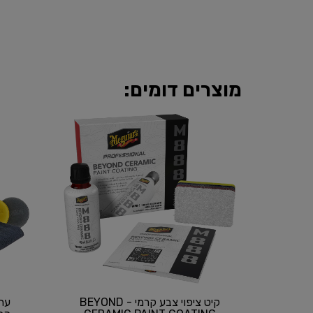
מוצרים דומים:
קיט ציפוי צבע קרמי - BEYOND
ער