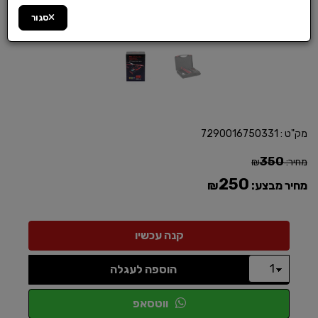
סגור
מק"ט :
7290016750331
350
מחיר:
₪
250
מחיר מבצע:
₪
הוספה לעגלה
ווטסאפ