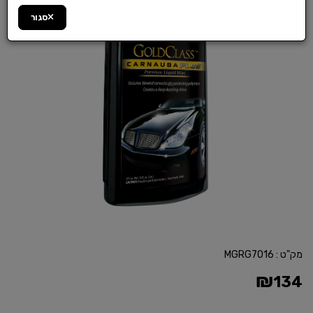
סגור
מק"ט :
MGRG7016
₪
134