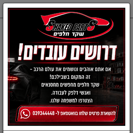
0
דף בית
ציוד, אביזרים ומוצרים לרכב
פוליש ווקס
בקבוק ווקס קרנאובה נוזלי -
CARNAUBA PLUS WAX
LIQUID מבית
MEGUIAR'S | תכולה 473
מ"ל