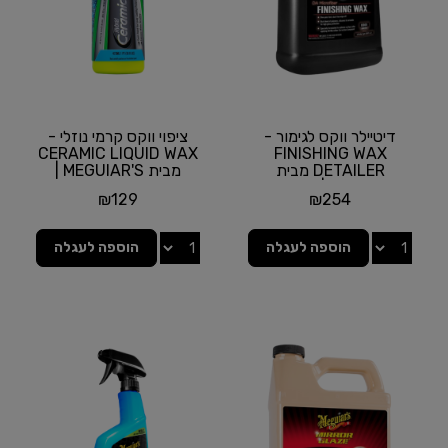
דיטיילר ווקס לגימור -
ציפוי ווקס קרמי נוזלי -
CERAMIC LIQUID WAX
FINISHING WAX
DETAILER מבית
מבית MEGUIAR'S |
MEGUIAR'S | גלון 1 ליטר
תכולה 473 מ"ל
₪
129
₪
254
הוספה לעגלה
הוספה לעגלה