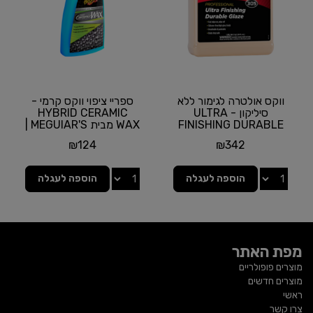
ווקס אולטרה לגימור ללא
ספריי ציפוי ווקס קרמי -
סיליקון - ULTRA
HYBRID CERAMIC
FINISHING DURABLE
WAX מבית MEGUIAR'S |
GLAZE מבית
תכולה 768 מ"ל
₪
124
₪
342
MEGUIAR'S |...
הוספה לעגלה
הוספה לעגלה
מפת האתר
מוצרים פופולריים
מוצרים חדשים
ראשי
צרו קשר