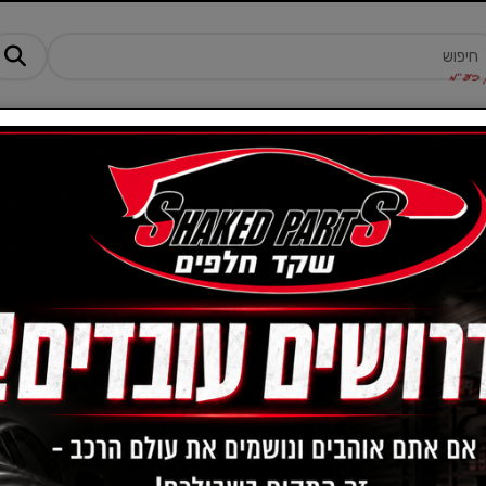
מנים ותוספים
ציוד, אביזרים ומוצרים לרכב
טרקטורונים -AM
מקורי
מק"ט :
4E96W0AJM51582A037
₪
1,322
אזל המלאי
הודיעו לי כשחוזר למלאי