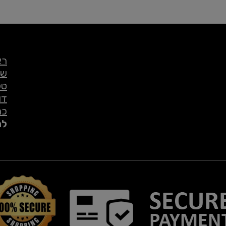
רא
שי
טל
דו
כת
לת