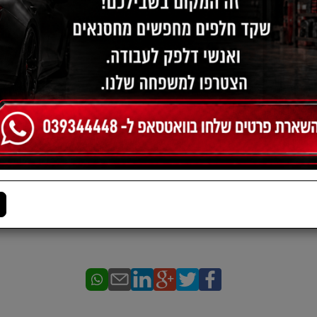
תיאור:
חיישן EGR פאג'רו קיינג מ2008 נפח 3.2D מקורי
*התמונה להמחשה בלבד
​*אחריות מוצר ל3 חודשים או 6000 קמ מתאריך הרכישה