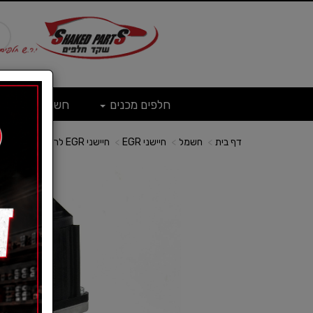
חלפים מכנים
חשמל
ש
דף בית
חשמל
חיישני EGR
חיישני EGR לרכב MITSUBISHI