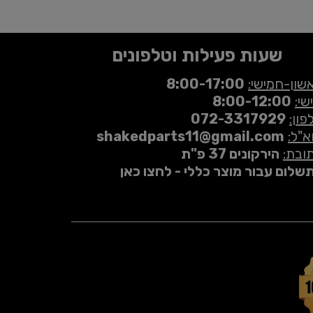
שעות פעילות וטלפונים
שון-חמישי:
8:00-17:00
שי:
8:00-12:00
פון:
072-3317929
א"ל:
shakedparts11@gmail.com
ובת:
הירקונים 37 פ"ת
שלום עבור מוצר כללי - לחצו כאן