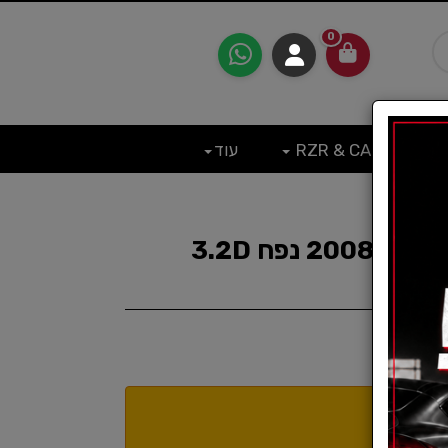
0
RZR & CAN
עוד
חיישן EGR פאג'רו קיינג מ2008 נפח 3.2D