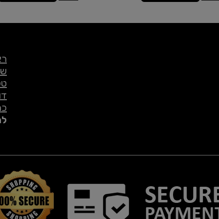
רא
שי
טל
דו
כת
לת