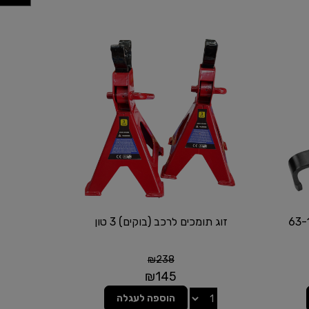
מן עכביש 63-162
זוג תומכים לרכב (בוקים) 3 טון
₪
238
₪
145
הוספה לעגלה