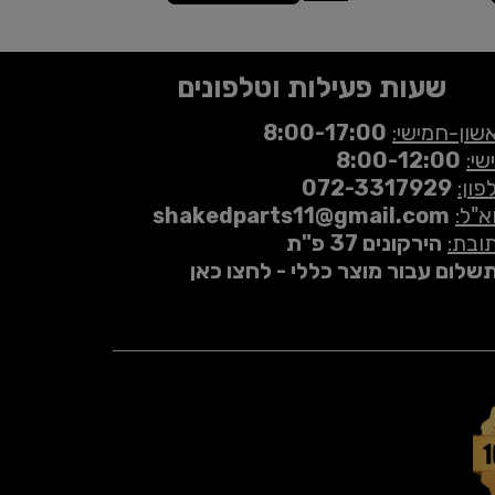
שעות פעילות וטלפונים
שון-חמישי:
8:00-17:00
שי:
8:00-12:00
פון:
072-3317929
א"ל:
shakedparts11@gmail.com
ובת:
הירקונים 37 פ"ת
שלום עבור מוצר כללי - לחצו כאן