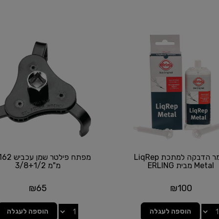
חומר הדבקה למתכת LiqRep
מפתח פילטר ש
Metal מבית ERLING
מ"מ 3/8+1/2
₪
65
₪
100
הוספה לעגלה
הוספה לעגלה