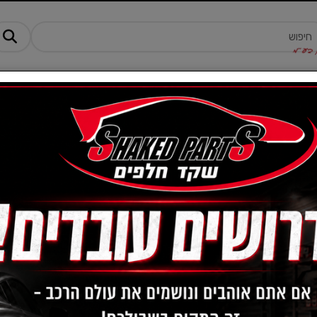
מנים ותוספים
ציוד, אביזרים ומוצרים לרכב
טרקטורונים -AM
כלי להחלפת רצועה מ
מק"ט :
EM1042BK
₪
250