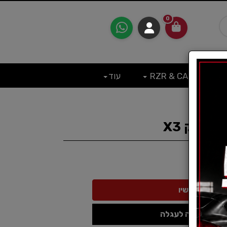
0
RZR & CAN
עוד
בריק X3
הוספה לעגלה