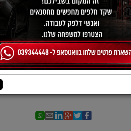
תיאור:
כלי להחלפת רצועה מבריק X3 המתאים לטרקטורונים CAN-AM, RZR ועוד