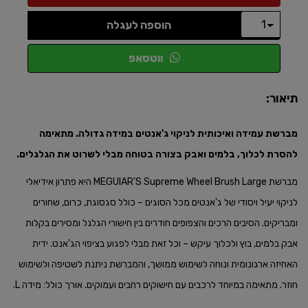
הוספה לעגלה
ווטסאפ
תיאור:
מברשת עמידה ואיכותית לניקוי ג'אנטים במידה גדולה. מתאימה
להסרת לכלוך, בלמים ואבק בצורה בטוחה מבלי לשרוט את הגלגלים.​
מברשת MEGUIAR'S Supreme Wheel Brush Large היא פתרון אידיאלי
לניקוי יעיל ויסודי של ג'אנטים מכל הסוגים – כולל סגסוגת, כרום, שחורים
ומבריקים. הסיבים הרכים והצפופים חודרים בין חישורי הגלגל ומסירים בקלות
אבק בלמים, בוץ ולכלוך עיקש – וכל זאת מבלי לפגוע בציפוי הג'אנט. ידית
האחיזה ארגונומית ונוחה לשימוש ממושך, והמברשת ניתנת לשטיפה ולשימוש
חוזר. מתאימה במיוחד לרכבים עם חישוקים רחבים ועמוקים. אורך כולל: מידה L.