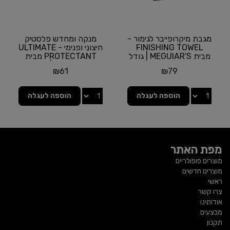
מגבת מיקרופייבר לגימור -
מנקה ומחדש פלסטיק
FINISHING TOWEL
חיצוני ופנימי - ULTIMATE
מבית MEGUIAR'S | גודל
PROTECTANT מבית
50X30 ס"מ
MEGUIAR'S | בקבוק
₪
61
₪
79
355...
הוספה לעגלה
הוספה לעגלה
מפת האתר
מוצרים פופולריים
מוצרים חדשים
ראשי
צרו קשר
אודותינו
מבצעים
תקנון