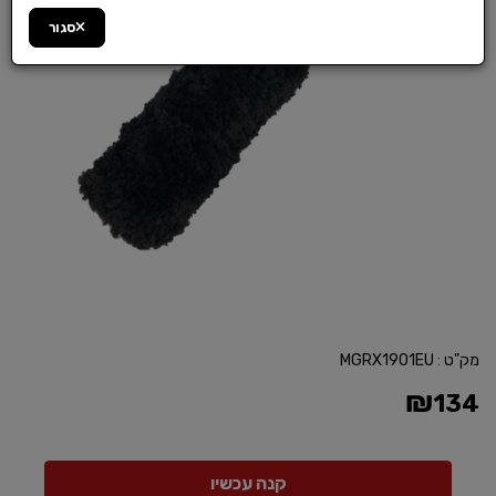
סגור
מק"ט :
MGRX1901EU
₪
134