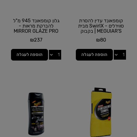
קומפאונד עדין להסרת
גלון קומפאונד 945 מ"ל
סווירלים - SwirlX מבית
להברקת מראות -
MEGUIAR'S | בקבוק
MIRROR GLAZE PRO
450 מ''ל
SPEED COMPOUND
₪
237
₪
80
מבית...
הוספה לעגלה
הוספה לעגלה