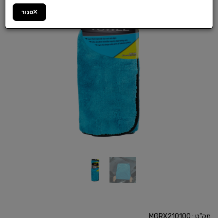
סגור
מק"ט :
MGRX210100