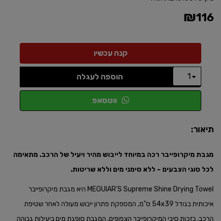
₪
116
הוספה לעגלה
ווטסאפ
תיאור:
מגבת מיקרופייבר רכה במיוחד לייבוש מהיר ויעיל של הרכב. מתאימה
לכל סוגי הצבעים – ללא סימני מים וללא שריטות.​
MEGUIAR'S Supreme Shine Drying Towel היא מגבת מיקרופייבר
איכותית בגודל 54x39 ס"מ, המספקת פתרון ייבוש מעולה לאחר שטיפת
הרכב. בזכות סיבי המיקרופייבר הצפופים, המגבת סופגת מים ביעילות גבוהה