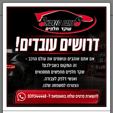
0
דף בית
ציוד, אביזרים ומוצרים לרכב
חומרי ניקוי לרכב
מגבת סופגת לייבוש הרכב -
SUPREME SHINE
DRYING TOWEL מבית
MEGUIAR'S | גודל
54X39 ס''מ