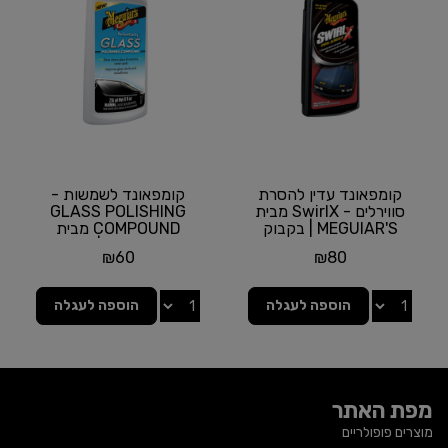
קומפאונד עדין להסרת
קומפאונד לשמשות -
סווירלים - SwirlX מבית
GLASS POLISHING
MEGUIAR'S | בקבוק
COMPOUND מבית
450 מ''ל
MEGUIAR'S | תכולה
₪
60
₪
80
236 מ''ל
הוספה לעגלה
הוספה לעגלה
מפת האתר
מוצרים פופולריים