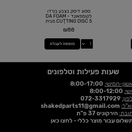
ספוג דיסק בצבע בורדו
לקומפאונד - DA FOAM
CUTTING DISC 5 מבית
MEGUIAR'S | גודל 5...
₪
88
הוספה לעגלה
שעות פעילות וטלפונים
שון-חמישי:
8:00-17:00
שי:
8:00-12:00
פון:
072-3317929
א"ל:
shakedparts11@gmail.com
ובת:
הירקונים 37 פ"ת
שלום עבור מוצר כללי - לחצו כאן