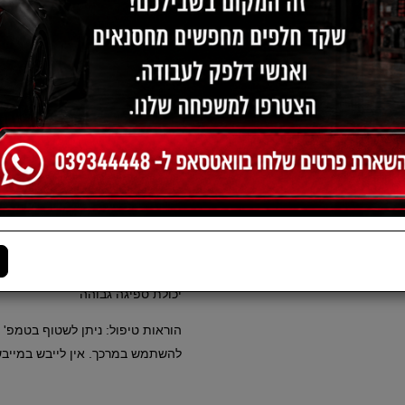
הודיעו לי כשחוזר למלאי
תיאור:
מטלית אולטרא-מיקרופייבר רכה וא
של שאריות (ווקס, פוליש , לכלוך ו
הפיניש לאחר יישום של אוטמי צבע
במיוחד בזכות מסת המיקרופייבר (1300
פוליאמיד.
עדין במיוחד על משטחים
עמיד מאוד
יכולת ספיגה גבוהה
להשתמש במרכך. אין לייבש במייבש