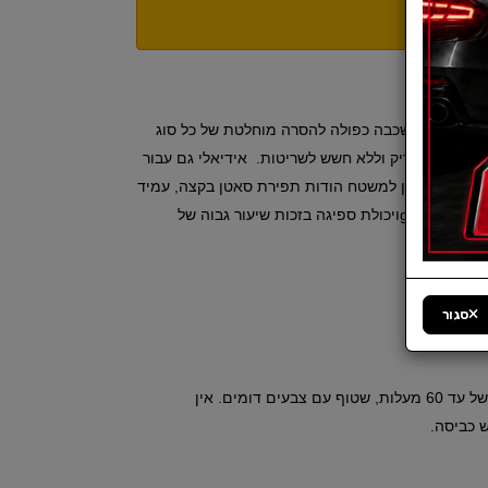
יכותית, עם שכבה כפולה להסרה מוחלטת של כל סוג
כו') באופן מבריק וללא חשש לשריטות. אידיאלי גם עבור
. במיוחד עדין למשטח הודות תפירת סאטן בקצה, עמיד
g / m2)
ויכולת ספיגה בזכות שיעור גבוה של
סגור
הוראות טיפול: ניתן לשטוף בטמפ' של עד 60 מעלות, שטוף עם צבעים דומים. אין
 כביסה.