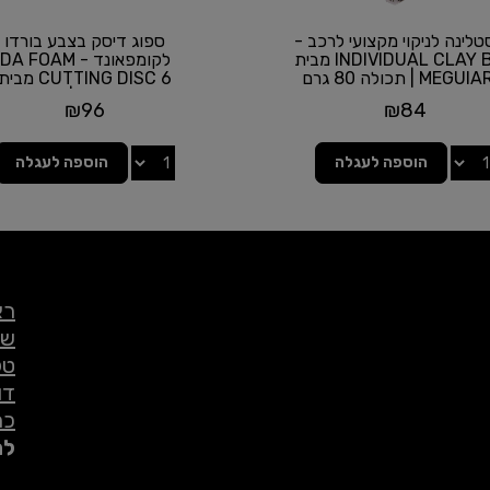
לינה לניקוי מקצועי לרכב -
ספוג דיסק בצבע בורדו
INDIVIDUAL CLAY BAR מבית
לקומפאונד - DA FOAM
MEGU | תכולה 80 גרם
CUTTING DISC 6 מבית
MEGUIAR'S | גודל 6...
₪
96
₪
84
הוספה לעגלה
הוספה לעגלה
רא
שי
טל
דו
כת
לת