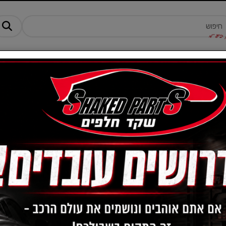
מנים ותוספים
ציוד, אביזרים ומוצרים לרכב
טרקטורונים -AM
מטלית מיקרופייבר מ
SONAX XTREME
מק"ט :
416 341
126
מחיר:
₪
104
מחיר מבצע:
₪
אזל המלאי