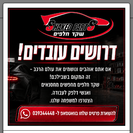
0
דף בית
חשמל
מטענים חשמליים
מטען למצבר רכב 12V ו-
24V דגם C7 BOSCH