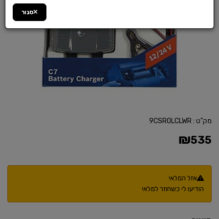
סגור
מק"ט :
9CSROLCLWR
₪
535
אזל המלאי
הודיעו לי כשחוזר למלאי