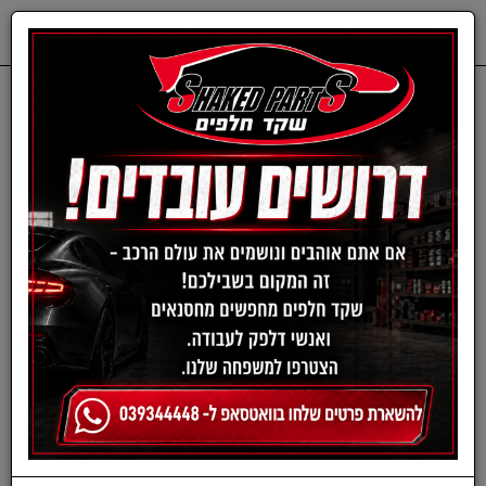
0
דף בית
ציוד, אביזרים ומוצרים לרכב
ציוד כללי לרכב
מכונת ליטוש דו-פעולתית
משתנה - MT300
Variable Speed Dual
Action Polisher מבית
MEGUIAR'S