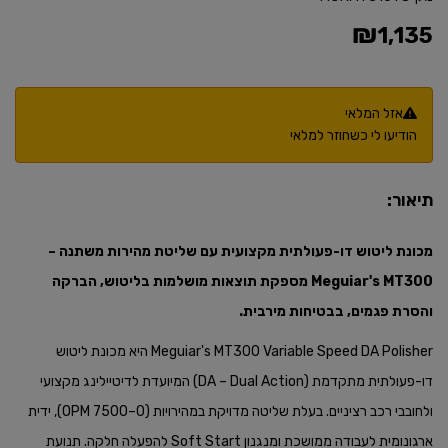
₪
1,135
אזל המלאי
הודיעו לי כשחוזר למלאי
תיאור:
מכונת ליטוש
דו-פעולתית מקצועית עם שליטת מהירות משתנה –
Meguiar's MT300 מספקת תוצאות מושלמות בליטוש​, הברקה
והסרת פגמים, בבטיחות מירבית.
Meguiar's MT300 Variable Speed DA Polisher היא מכונת ליטוש
דו-פעולתית מתקדמת (DA – Dual Action) המיועדת לדיטיילינג מקצועי
ולחובבי רכב רציניים. בעלת שליטה מדויקת במהירויות (0–7500 OPM), ידית
ארגונומית לעבודה ממושכת ומנגנון Soft Start להפעלה חלקה. תנועת