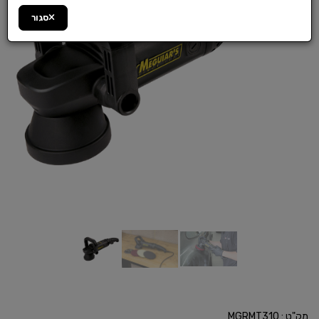
סגור
מק"ט :
MGRMT310