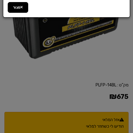
סגור
מק"ט :
PLFP-14BL
₪
675
אזל המלאי
הודיעו לי כשחוזר למלאי