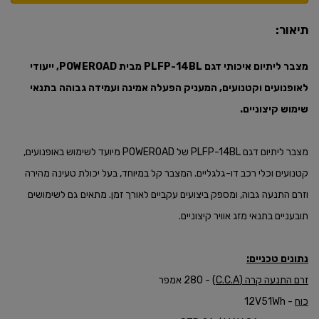
תיאור:
מצבר ליתיום איכותי דגם
PLFP-14BL
מבית POWEROAD, ייעודי
לאופנועים וקטנועים, המעניק הפעלה אמינה ועמידה גבוהה בתנאי
שימוש קיצוניים.​
מצבר ליתיום דגם PLFP-14BL של POWEROAD מיועד לשימוש באופנועים,
קטנועים וכלי רכב דו-גלגליים. המצבר קל במיוחד, בעל יכולת טעינה מהירה
וזרם התנעה גבוה, ומספק ביצועים עקביים לאורך זמן. מתאים גם לשימושים
תובעניים בתנאי מזג אוויר קיצוניים.
נתונים טכניים:
זרם התנעה קרה (C.C.A)
- 280 אמפר
כוח
- 12V51Wh