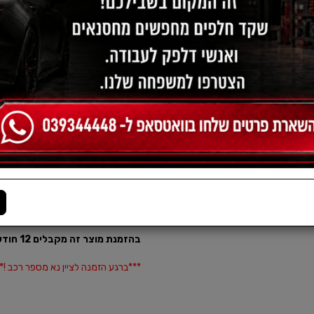
תיאור:
מצבר לרכב שנפ 40A - שקד חלפי
מחפשים
מצבר לרכב
?
שנפ הינה חברה ידועה, מוכרת ומבוסס
גרירה, רשתות שיווק, רשתות עשה זאת בע
העוסקים בתחום הרכב בכל רחבי הארץ
בהזמנת מוצר זה מקבלים 12 חודש אחריות
***ברגע הזמנה לציין נא מספר רכב !*