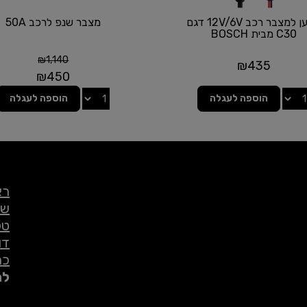
מטען למצבר רכב 12V/6V דגם
מצבר שנפ לרכב 50A
C30 מבית BOSCH
₪
1,140
₪
435
₪
450
הוספה לעגלה
הוספה לעגלה
רא
שי
טל
דו
כת
לת