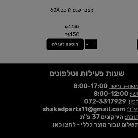
מצבר שנפ לרכב 60A
₪
1,140
₪
450
הוספה לעגלה
שעות פעילות וטלפונים
שון-חמישי:
8:00-17:00
שי:
8:00-12:00
פון:
072-3317929
א"ל:
shakedparts11@gmail.com
ובת:
הירקונים 37 פ"ת
שלום עבור מוצר כללי - לחצו כאן