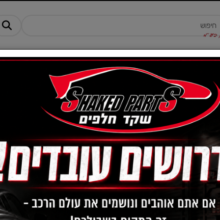
מנים ותוספים
ציוד, אביזרים ומוצרים לרכב
טרקטורונים -AM
מצבר שנפ לרכב 40A - שקד חלפים
מק"ט :
6411
1,140
מחיר:
₪
450
מחיר מבצע:
₪