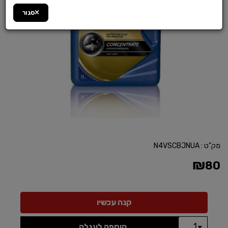
סגור
מק"ט :
N4VSCBJNUA
₪
80
הוספה לעגלה