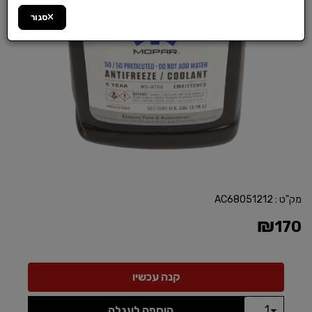
סגור
מק"ט :
AC68051212
₪
170
הוספה לעגלה