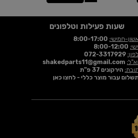
שעות פעילות וטלפונים
שון-חמישי:
8:00-17:00
שי:
8:00-12:00
פון:
072-3317929
א"ל:
shakedparts11@gmail.com
ובת:
הירקונים 37 פ"ת
שלום עבור מוצר כללי - לחצו כאן