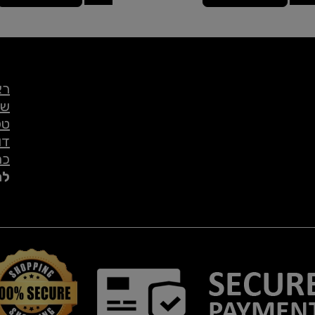
רא
שי
טל
דו
כת
לת