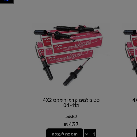
מי דימקס 4X4
סט בולמים קדמי דימקס 4X2
מ04-11
₪
557
₪
437
הוספה לעגלה