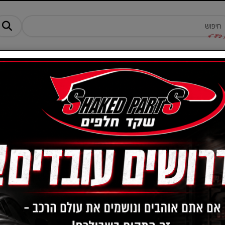
מנים ותוספים
ציוד, אביזרים ומוצרים לרכב
טרקטורונים -AM
סט בולמים אחורי דימקס 2
מק"ט :
ICZXBQ9QJJ
459
מחיר:
₪
343
מחיר מבצע:
₪