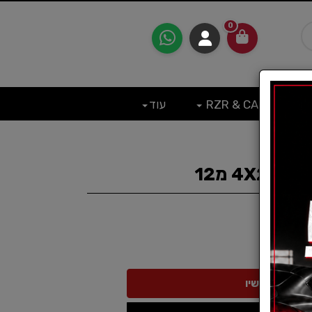
0
RZR & CAN
עוד
4X מ12