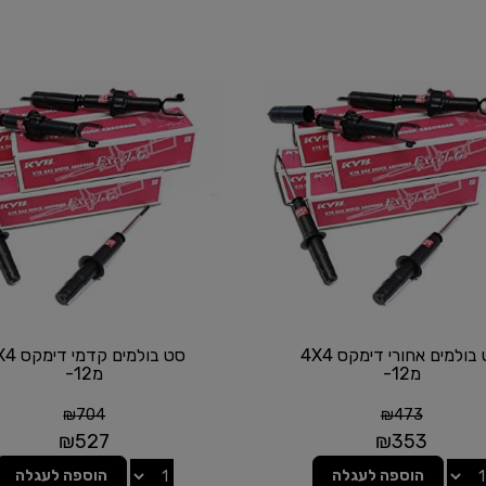
סט בולמים אחורי דימקס 4X4
סט בולמים קד
מ12-
מ12-
₪
704
₪
473
₪
527
₪
353
הוספה לעגלה
הוספה לעגלה