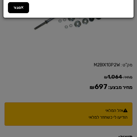
סגור
מק"ט :
M2BIX1GP2W
1,064
מחיר:
₪
697
מחיר מבצע:
₪
אזל המלאי
הודיעו לי כשחוזר למלאי
תיאור: