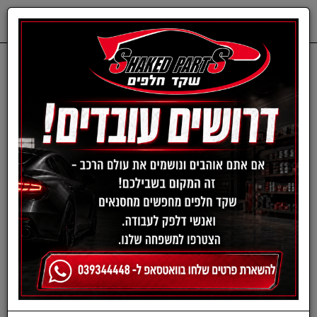
0
דף בית
חלפים מכנים
CHEVROLET
בולמי זעזועים-שברולט
סט בולמים אחורי שברולט
סוואנה 2006 ומעלה