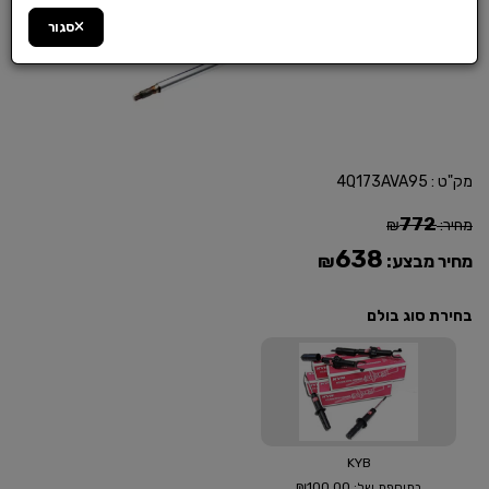
סגור
מק"ט :
4Q173AVA95
772
מחיר:
₪
638
מחיר מבצע:
₪
בחירת סוג בולם
KYB
₪100.00
בתוספת של: