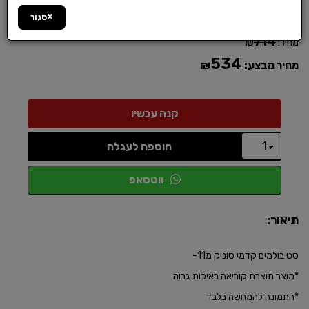
מק"ט :
3S2BO9URLS
סגור
714
מחיר:
₪
534
מחיר מבצע:
₪
הוספה לעגלה
ווטסאפ
תיאור:
סט בולמים קדמי סוניק מ11-
*מוצר תוצרת קוריאה באיכות גבוה
*התמונה להמחשה בלבד