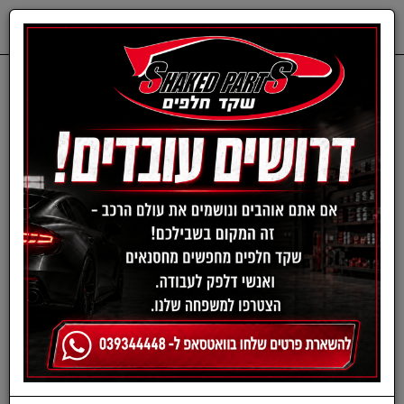
0
דף בית
חלפים מכנים
CHEVROLET
בולמי זעזועים-שברולט
סט בולמים קדמי סוניק מ11-