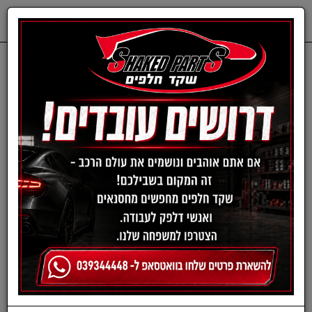
0
דף בית
חלפים מכנים
TOYOTA
רפידות בלם - טויוטה
סט דיסקיות בלם אחורי
טויוטה לנד-קרוזר מ03 /
מיצובישי פגרו קינג מ2008
ארוך