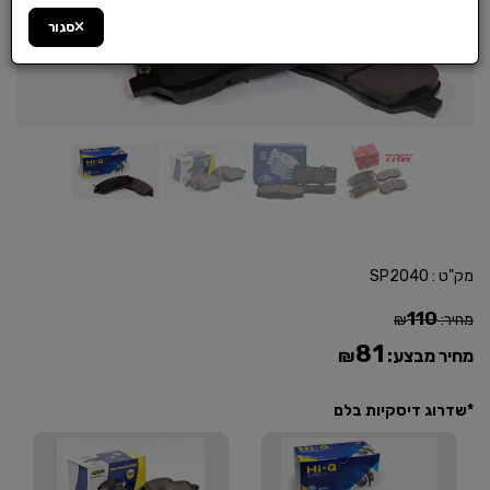
סגור
מק"ט :
SP2040
110
מחיר:
₪
81
מחיר מבצע:
₪
*שדרוג דיסקיות בלם