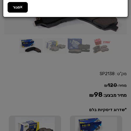
סגור
מק"ט :
SP2138
120
מחיר:
₪
98
מחיר מבצע:
₪
*שדרוג דיסקיות בלם