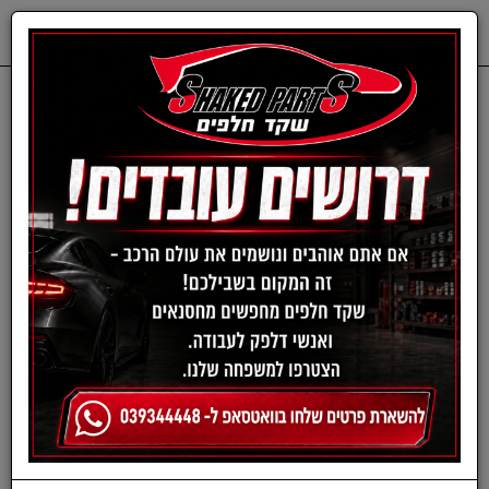
0
דף בית
חלפים מכנים
TOYOTA
רפידות בלם - טויוטה
סט דיסקיות בלם קדמי
טויוטה ראב 4 מ07 / פריוס
פלוס מ12 / אוריס היברידי
מ11