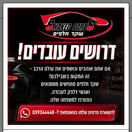
0
דף בית
חלפים מכנים
HYUNDAI
רפידות בלם - יונדאי
סט דיסקיות בלם קדמי I10
מ08-13