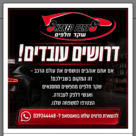
0
דף בית
ציוד, אביזרים ומוצרים לרכב
קיטים, סטים וערכות
סט פדים שחורים לראש
מקדחת DA פוליש - DA
POWER POLISHING
PADS KIT מבית
MEGUIAR'S