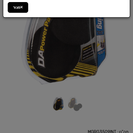
סגור
מק"ט :
MGRG3509INT