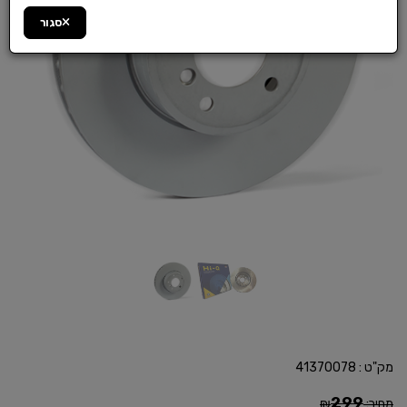
סגור
מק"ט :
41370078
299
מחיר:
₪