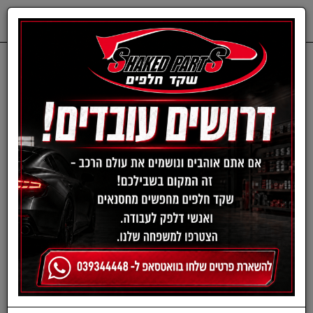
0
דף בית
חלפים מכנים
TOYOTA
צלחות בלם-טויוטה
סט צלחות בלם אחורי
טויוטה פריוס מ09 / ספייס
וורסו מ11