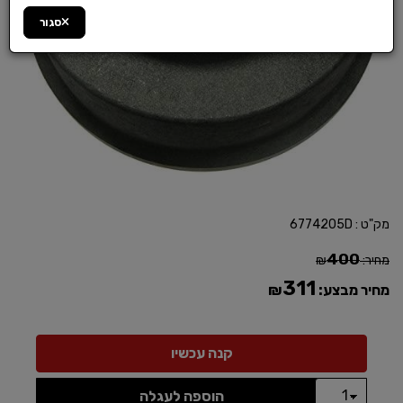
סגור
מק"ט :
6774205D
400
מחיר:
₪
311
מחיר מבצע:
₪
הוספה לעגלה