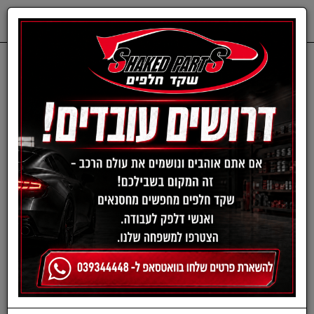
0
דף בית
חלפים מכנים
ISUZU
תוף בלם / דרם
סט תופי בלם אחורי איסוזו
דימקס מ12 4X4