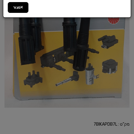
סגור
מק"ט :
7BIKAPDB7L