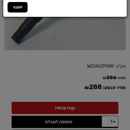
סגור
מק"ט :
WZUX5ZP0RR
386
מחיר:
₪
288
מחיר מבצע:
₪
הוספה לעגלה