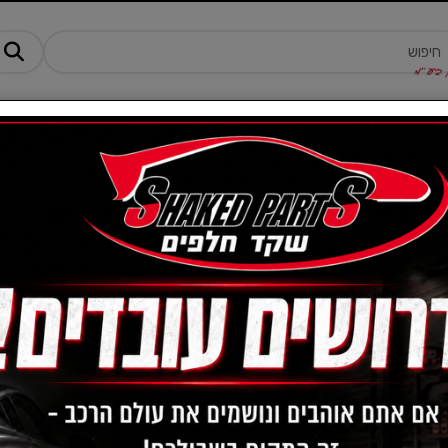
מנים ותוספים
ציוד, אביזרים ומוצרים לרכב
טרקטורונים -AM
ספוג ידני לקומפאונ
MEGUIAR'S | גודל 7 אינץ'
מק"ט :
MGRWRFC7P
₪
153