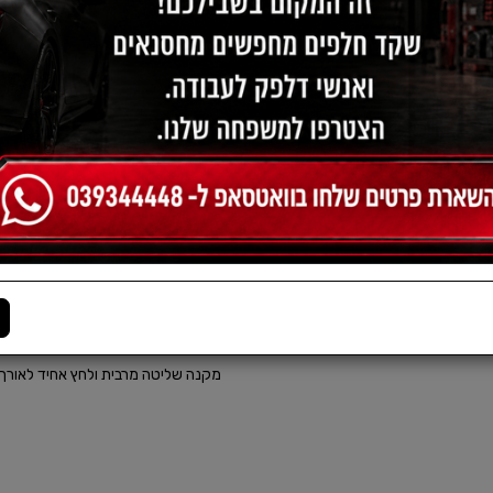
תיאור:
ספוג ידני אי
להסרת שריטות, חמצון ופגמי צבע.​
ושיוף עדין של פני צבע הרכב. הספוג 
של שריטות קלות, סימני סווירלים וחמצ
מקנה שליטה מרבית ולחץ אחיד לאורך כ