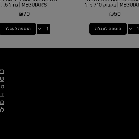
ME | בקבוק 710 מ''ל
MEGUIAR'S | גודל 5...
₪
70
₪
50
הוספה לעגלה
הוספה לעגלה
רא
שי
טל
דו
כת
לת