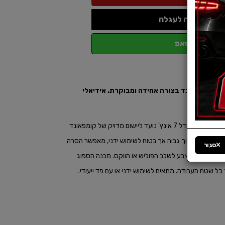
הוספה לעגלה
ווטסאפ
כותי בגודל 7 אינץ' ליישום קומפאונד בצורה אחידה ומבוקרת. אידיאלי
MEGUIAR'S Cutting Foam Pad בצבע בורדו ובגודל 7 אינץ' נועד ליישום מדויק של קומפאונד
בעל מקדם חיתוך גבוה אך בטוח לשימוש ידני, מאפשר הסרה
סגור
ון, ומכין את הצבע לשלב הפוליש או הווקס. מבנה הספוג
ל שטח העבודה. מתאים לשימוש ידני או עם פד ייעודי.