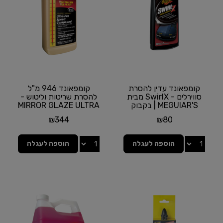
קומפאונד עדין להסרת
קומפאונד 946 מ"ל
סווירלים - SwirlX מבית
להסרת שריטות וליטוש -
MEGUIAR'S | בקבוק
MIRROR GLAZE ULTRA
450 מ''ל
PRO SPEED
₪
344
₪
80
COMPOUND...
הוספה לעגלה
הוספה לעגלה