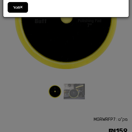
סגור
מק"ט :
MGRWRFP7
₪
159