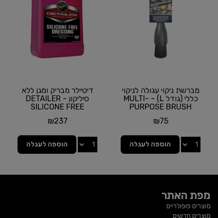
מברשת ניקוי עגולה לניקוי
דיטיילר מבריק ומגן ללא
כללי (גודל L) - MULTI-
סיליקון - DETAILER
SILICONE FREE
PURPOSE BRUSH
LARGE מבית...
DRESSING מבית
₪
237
₪
75
MEGUIAR'S...
הוספה לעגלה
הוספה לעגלה
מפת האתר
מוצרים פופולריים
מוצרים חדשים