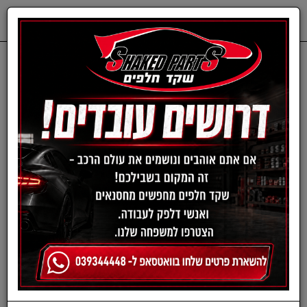
0
דף בית
ציוד, אביזרים ומוצרים לרכב
תרסיסים לרכב
תרסיסי ריפודים
ספריי מנקה שטיחים
וריפודים - CARPET &I
NTERIOR CLEAN מבית
MEGUIAR'S | תכולה 473
מ"ל