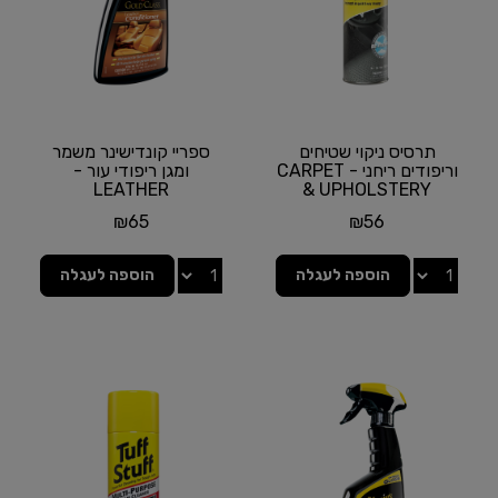
תרסיס ניקוי שטיחים
ספריי קונדישינר משמר
וריפודים ריחני - CARPET
ומגן ריפודי עור -
LEATHER
& UPHOLSTERY
CLEANER מבית
CONDITIONER מבית
₪
65
₪
56
MEGUIAR'S |...
MEGUIAR'S
הוספה לעגלה
הוספה לעגלה