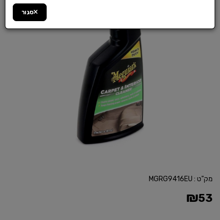
סגור
מק"ט :
MGRG9416EU
₪
53