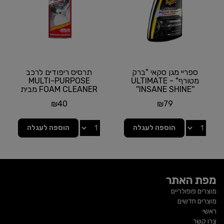
ספריי מגן סקאי "ברק
תרסיס ריפודים לרכב
מטורף" - ULTIMATE
MULTI-PURPOSE
''INSANE SHINE''
FOAM CLEANER מבית
PROTECTANT מבית
TUFF STUFF
₪
40
₪
79
MEGUIAR'S...
הוספה לעגלה
הוספה לעגלה
מפת האתר
מוצרים פופולריים
מוצרים חדשים
ראשי
צרו קשר