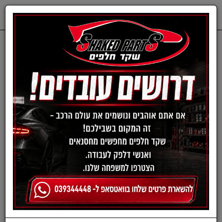
0
דף בית
חלפים מכנים
MITSUBISHI
פילטר אוויר - מיצובישי
פילטר אוויר מיצובישי ספייס
סטאר מ-13